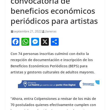
convocatoria de
beneficios económicos
periódicos para artistas
septiembre 21, 2022
Llaneras
F
W
M
X
S
a
h
e
h
Con 74 personas inscritas culminó con éxito la
c
at
ss
ar
recepción de documentación e inscripción de los
e
s
e
e
Beneficios Económicos Periódicos (BEPS) para
b
A
n
artistas y gestores culturales de adultos mayores.
o
p
g
o
p
er
k
“Ahora, entra Colpensiones a revisar de los más de
70 postulados quienes efectivamente cumplen con