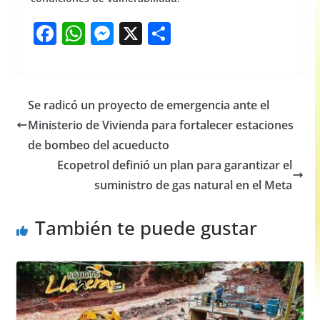
F
W
M
X
S
a
h
e
h
c
at
ss
ar
e
s
e
e
Se radicó un proyecto de emergencia ante el
b
A
n
Ministerio de Vivienda para fortalecer estaciones
o
p
g
de bombeo del acueducto
o
p
er
Ecopetrol definió un plan para garantizar el
suministro de gas natural en el Meta
k
También te puede gustar