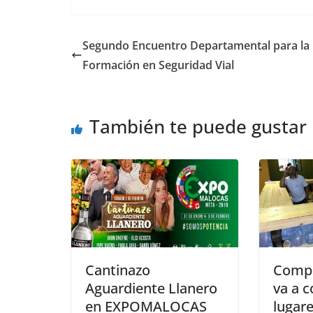
c
at
ss
ar
e
s
e
e
Segundo Encuentro Departamental para la
b
A
n
Formación en Seguridad Vial
o
p
g
o
p
er
También te puede gustar
k
Cantinazo
Compr
Aguardiente Llanero
va a 
en EXPOMALOCAS
lugar