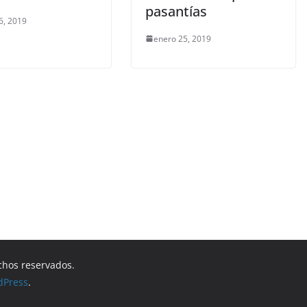
pasantías
6, 2019
enero 25, 2019
chos reservados.
dPress
.