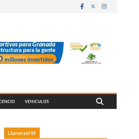
ICENCIO
VEHICULOS
LlanerasFM