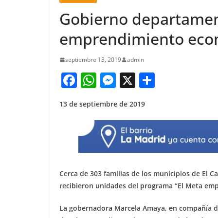
Gobierno departamen
emprendimiento econ
septiembre 13, 2019
admin
F
W
M
X
S
a
h
e
h
13 de septiembre de 2019
c
at
ss
ar
e
s
e
e
b
A
n
o
p
g
o
p
er
Cerca de 303 familias de los municipios de El Ca
k
recibieron unidades del programa “El Meta em
La gobernadora Marcela Amaya, en compañía de 