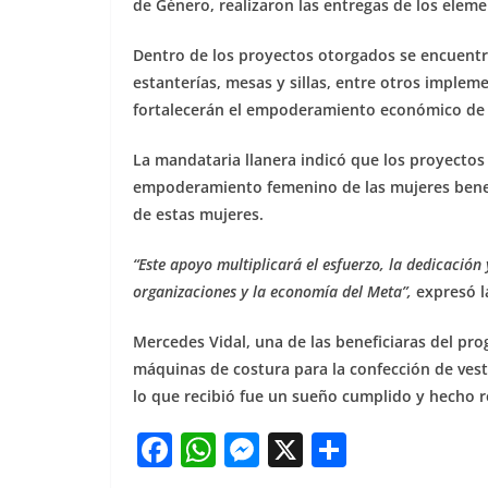
de Género, realizaron las entregas de los eleme
Dentro de los proyectos otorgados se encuentra
estanterías, mesas y sillas, entre otros implem
fortalecerán el empoderamiento económico de 
La mandataria llanera indicó que los proyectos
empoderamiento femenino de las mujeres benefic
de estas mujeres.
“Este apoyo multiplicará el esfuerzo, la dedicació
organizaciones y la economía del Meta”,
expresó l
Mercedes Vidal, una de las beneficiaras del pr
máquinas de costura para la confección de vest
lo que recibió fue un sueño cumplido y hecho r
F
W
M
X
S
a
h
e
h