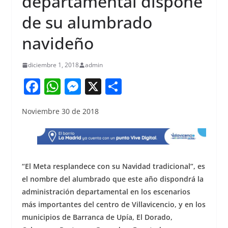
departamental dispone
de su alumbrado
navideño
diciembre 1, 2018
admin
F
W
M
X
S
a
h
e
h
Noviembre 30 de 2018
c
at
ss
ar
e
s
e
e
b
A
n
o
p
g
“El Meta resplandece con su Navidad tradicional”, es
o
p
er
el nombre del alumbrado que este año dispondrá la
administración departamental en los escenarios
k
más importantes del centro de Villavicencio, y en los
municipios de Barranca de Upía, El Dorado,