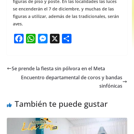
figuras de piso y poste. En las localidades las luces
se encenderán el 7 de diciembre, y muchas de las
figuras a utilizar, además de las tradicionales, serán
aves.
F
W
M
X
S
a
h
e
h
c
at
ss
ar
e
s
e
e
Se prende la fiesta sin pólvora en el Meta
b
A
n
Encuentro departamental de coros y bandas
o
p
g
sinfónicas
o
p
er
También te puede gustar
k