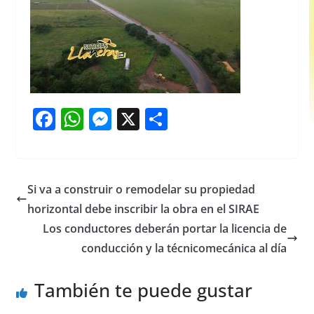
F
W
M
X
S
a
h
e
h
c
at
ss
ar
e
s
e
e
Si va a construir o remodelar su propiedad
b
A
n
horizontal debe inscribir la obra en el SIRAE
o
p
g
Los conductores deberán portar la licencia de
o
p
er
conducción y la técnicomecánica al día
k
También te puede gustar