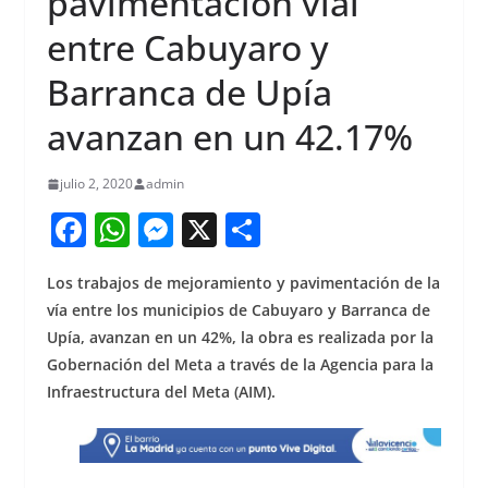
pavimentación vial
entre Cabuyaro y
Barranca de Upía
avanzan en un 42.17%
julio 2, 2020
admin
F
W
M
X
S
a
h
e
h
Los trabajos de mejoramiento y pavimentación de la
c
at
ss
ar
vía entre los municipios de Cabuyaro y Barranca de
e
s
e
e
Upía, avanzan en un 42%, la obra es realizada por la
b
A
n
Gobernación del Meta a través de la Agencia para la
o
p
g
Infraestructura del Meta (AIM).
o
p
er
k