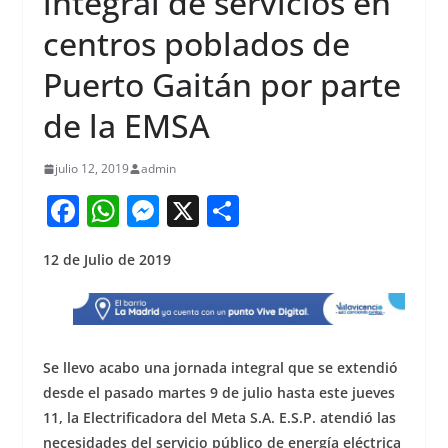
integral de servicios en
centros poblados de
Puerto Gaitán por parte
de la EMSA
julio 12, 2019
admin
F
W
M
X
S
a
h
e
h
12 de Julio de 2019
c
at
ss
ar
e
s
e
e
b
A
n
o
p
g
Se llevo acabo una jornada integral que se extendió
o
p
er
desde el pasado martes 9 de julio hasta este jueves
11, la Electrificadora del Meta S.A. E.S.P. atendió las
k
necesidades del servicio público de energía eléctrica