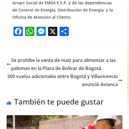
Grupo Social de EMSA E.S.P. y de las dependencias
de Control de Energía, Distribución de Energía, y la
Oficina de Atención al Cliente.
F
W
M
X
S
a
h
e
h
c
at
ss
ar
e
s
e
e
Se prohíbe la venta de maíz para alimentar a las
b
A
n
palomas en la Plaza de Bolívar de Bogotá.
o
p
g
300 vuelos adicionales entre Bogotá y Villavicencio
o
p
er
anunció Avianca
k
También te puede gustar