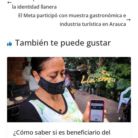
b
A
n
la identidad llanera
o
p
g
El Meta participó con muestra gastronómica e
o
p
er
industria turística en Arauca
k
También te puede gustar
¿Cómo saber si es beneficiario del