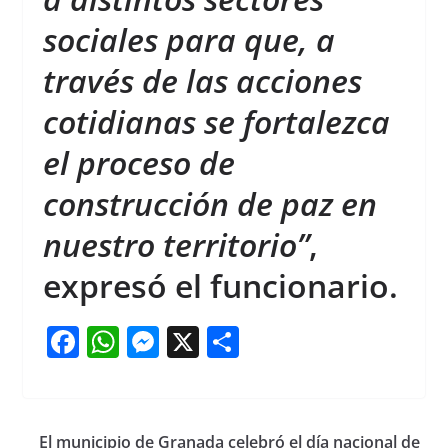
sociales para que, a
través de las acciones
cotidianas se fortalezca
el proceso de
construcción de paz en
nuestro territorio”
,
expresó el funcionario.
F
W
M
X
S
a
h
e
h
c
at
ss
ar
e
s
e
e
El municipio de Granada celebró el día nacional de