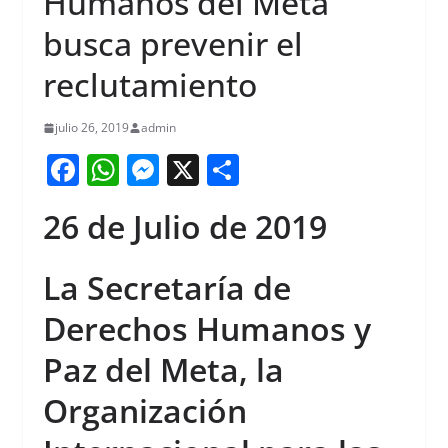
Humanos del Meta
busca prevenir el
reclutamiento
julio 26, 2019
admin
F
W
M
X
S
a
h
e
h
26 de Julio de 2019
c
at
ss
ar
e
s
e
e
La Secretaría de
b
A
n
Derechos Humanos y
o
p
g
o
p
er
Paz del Meta, la
k
Organización