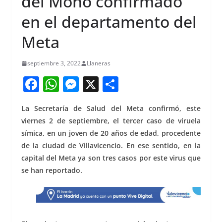
del Mono confirmado
en el departamento del
Meta
septiembre 3, 2022
Llaneras
F
W
M
X
S
a
h
e
h
La Secretaría de Salud del Meta confirmó, este
c
at
ss
ar
viernes 2 de septiembre, el tercer caso de viruela
e
s
e
e
símica, en un joven de 20 años de edad, procedente
b
A
n
de la ciudad de Villavicencio. En ese sentido, en la
o
p
g
capital del Meta ya son tres casos por este virus que
se han reportado.
o
p
er
k