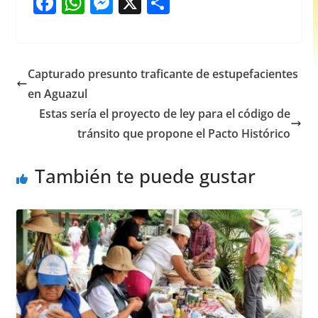
F
W
M
X
S
a
h
e
h
c
at
ss
ar
e
s
e
e
Capturado presunto traficante de estupefacientes
b
A
n
en Aguazul
o
p
g
Estas sería el proyecto de ley para el código de
o
p
er
tránsito que propone el Pacto Histórico
k
También te puede gustar